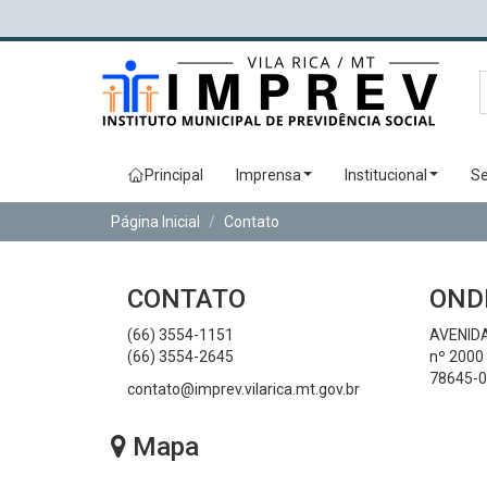
Principal
Imprensa
Institucional
Se
Página Inicial
Contato
CONTATO
OND
(66) 3554-1151
AVENIDA
(66) 3554-2645
nº 2000 
78645-0
contato@imprev.vilarica.mt.gov.br
Mapa