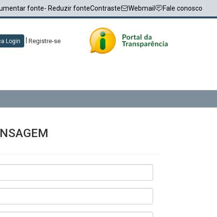
umentar fonte
- Reduzir fonte
Contraste
Webmail
Fale conosco
|
Registre-se
a Login
ENSAGEM