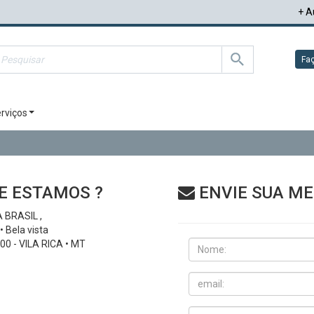
+ A
Faç
rviços
E ESTAMOS ?
ENVIE SUA M
 BRASIL ,
• Bela vista
00 - VILA RICA • MT