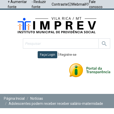
+ Aumentar
- Reduzir
Fale
Contraste
Webmail
fonte
fonte
conosco
|
Registre-se
Faça Login
Toggl
navig
Página Inicial
Notícias
Adolescentes podem receber receber salário-maternidade